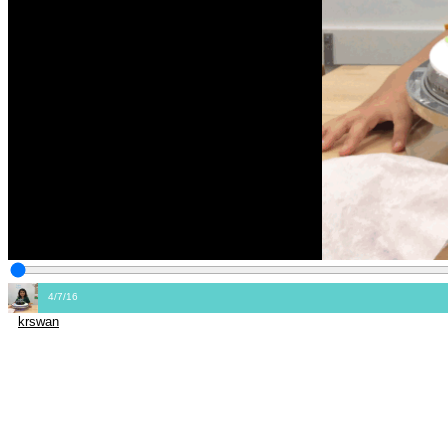
4/7/16
krswan