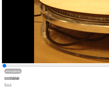
#nerdyderby
mmtfablab
Back