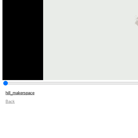
hill_makerspace
Back